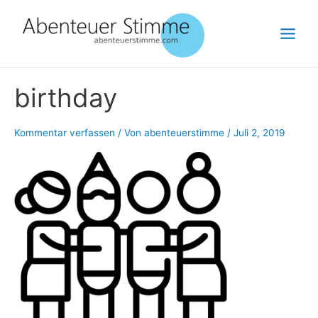
Zum
Main
Inhalt
Menu
springen
birthday
Kommentar verfassen
/ Von
abenteuerstimme
/
Juli 2, 2019