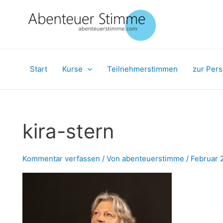
Zum
Inhalt
springen
Start
Kurse
Teilnehmerstimmen
zur Per
kira-stern
Kommentar verfassen
/ Von
abenteuerstimme
/
Februar 